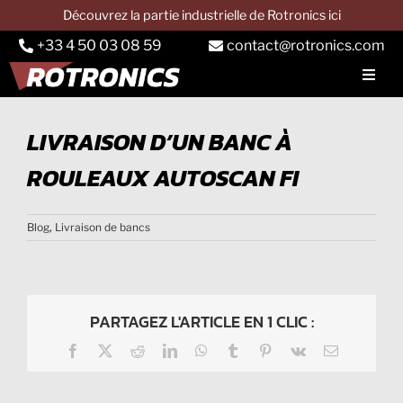
Passer
Découvrez la partie industrielle de Rotronics ici
au
+33 4 50 03 08 59
contact@rotronics.com
contenu
Toggl
Navig
SOCIETE
LIVRAISON D’UN BANC À
BANC AUTO
ROULEAUX AUTOSCAN FI
Banc camion
Blog
,
Livraison de bancs
Banc tracteur
Services
PARTAGEZ L'ARTICLE EN 1 CLIC :
Applications
Facebook
X
Reddit
LinkedIn
WhatsApp
Tumblr
Pinterest
Vk
Email
CONTACT & DEVIS