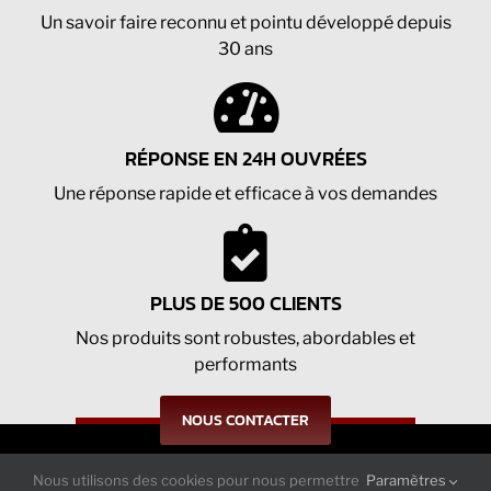
Un savoir faire reconnu et pointu développé depuis
30 ans
RÉPONSE EN 24H OUVRÉES
Une réponse rapide et efficace à vos demandes
PLUS DE 500 CLIENTS
Nos produits sont robustes, abordables et
performants
NOUS CONTACTER
Nous utilisons des cookies pour nous permettre
Paramètres
Suivez-nous sur nos réseaux : actualités