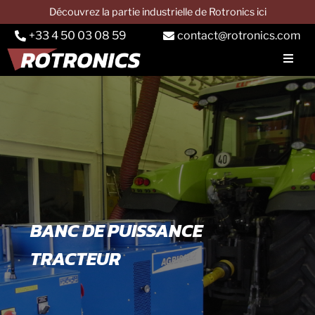
Passer
Découvrez la partie industrielle de Rotronics ici
au
+33 4 50 03 08 59
contact@rotronics.com
contenu
Toggl
Navig
SOCIETE
BANC AUTO
Banc camion
Banc tracteur
Services
BANC DE PUISSANCE
Applications
TRACTEUR
CONTACT & DEVIS