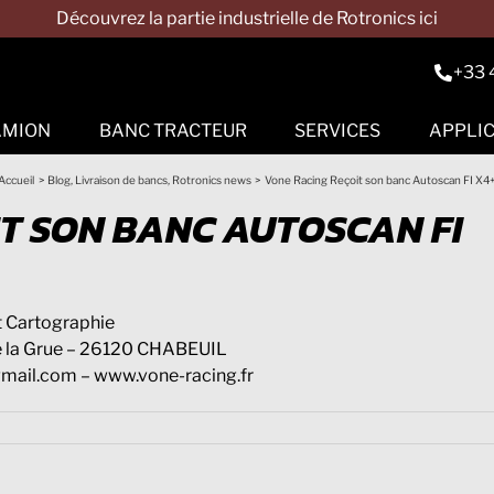
Découvrez la partie industrielle de Rotronics ici
+33 
AMION
BANC TRACTEUR
SERVICES
APPLI
 aux moyeux
References
Accessoires et outils
Conditions
Occasions
Accueil
Blog
Livraison de bancs
Rotronics news
Vone Racing Reçoit son banc Autoscan FI X4
générales de ventes
ubscan
T SON BANC AUTOSCAN FI
Fasten
Hurricane
 Cartographie
de la Grue – 26120 CHABEUIL
gmail.com – www.vone-racing.fr