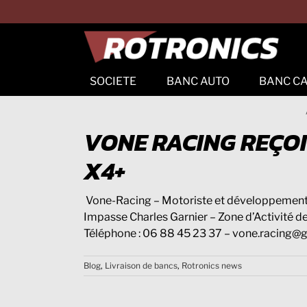
Passer
au
contenu
SOCIETE
BANC AUTO
BANC C
Banc
Présentation
Banc d’essai à
Historique
rouleaux
H
VONE RACING REÇOI
Easyscan
X4+
Autoscan
Vone-Racing – Motoriste et développement
Titan
Impasse Charles Garnier – Zone d’Activité 
Téléphone : 06 88 45 23 37 – vone.racing@
Blog
,
Livraison de bancs
,
Rotronics news