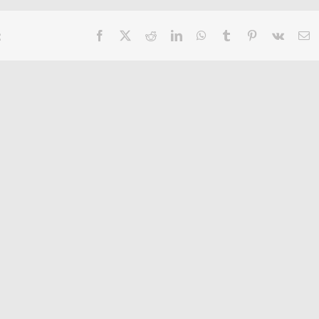
:
Facebook
X
Reddit
LinkedIn
WhatsApp
Tumblr
Pinterest
Vk
E