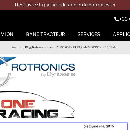
Découvrez la partie industrielle de Rotronics ici
+33 
AMION
BANC TRACTEUR
SERVICES
APPLI
 aux moyeux
References
Accessoires et outils
Conditions
Occasions
Accueil
Blog
Rotronics news
AUTOSCAN CLS63 AMG : 700CH et 1200N.m
générales de ventes
ubscan
Fasten
Hurricane