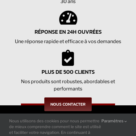
30 ans
RÉPONSE EN 24H OUVRÉES
Une réponse rapide et efficace à vos demandes
PLUS DE 500 CLIENTS
Nos produits sont robustes, abordables et
performants
NOUS CONTACTER
Nous utilisons des cookies pour nous permettre
Paramètres
Suivez-nous sur nos réseaux : actualités
de mieux comprendre comment le site est utilisé
et tendances
et faciliter votre navigation. En continuant à