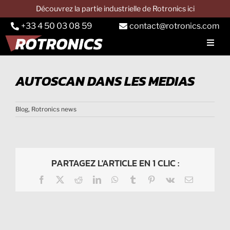
Passer
Découvrez la partie industrielle de Rotronics ici
au
+33 4 50 03 08 59
contact@rotronics.com
contenu
Toggl
Navig
SOCIETE
AUTOSCAN DANS LES MEDIAS
BANC AUTO
Blog
,
Rotronics news
Banc camion
Banc tracteur
Services
PARTAGEZ L'ARTICLE EN 1 CLIC :
Facebook
X
Reddit
LinkedIn
WhatsApp
Tumblr
Pinterest
Vk
Email
Applications
CONTACT & DEVIS