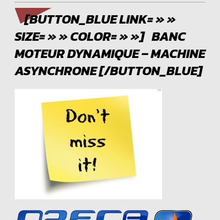
[BUTTON_BLUE LINK= » »
SIZE= » » COLOR= » »] BANC
MOTEUR DYNAMIQUE – MACHINE
ASYNCHRONE [/BUTTON_BLUE]