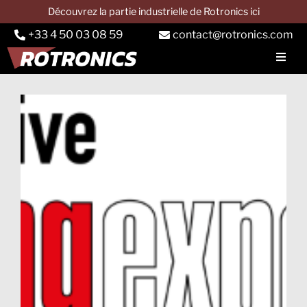
Passer
Découvrez la partie industrielle de Rotronics ici
au
+33 4 50 03 08 59
contact@rotronics.com
contenu
Toggl
Navig
SOCIETE
Voir
BANC AUTO
l'image
agrandie
Banc camion
Banc tracteur
Services
Applications
CONTACT & DEVIS