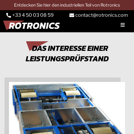
Skip
Entdecken Sie hier den industriellen Teil von Rotronics
to
+33 4 50 03 08 59
contact@rotronics.com
content
Toggl
Navig
UNTERNEHMEN
DAS INTERESSE EINER
LEISTUNGSPRÜFSTAND
LEISTUNGSPRÜFSTAND
Lkw-Prüfstände
Traktorprüfstand
Dienstleistungen
Anwendungen
Kontakt