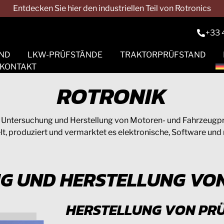
Entdecken Sie hier den industriellen Teil von Rotronics
+33 
AND
LKW-PRÜFSTÄNDE
TRAKTORPRÜFSTAND
KONTAKT
Nabenprüfstand
Verweise
Zubehör und
Anlässe
Werkzeuge
ROTRONIK
Hubscan
Fasten
die Untersuchung und Herstellung von Motoren- und Fahrzeugprü
Hurricane
lt, produziert und vermarktet es elektronische, Software un
G UND HERSTELLUNG VON
HERSTELLUNG VON PR