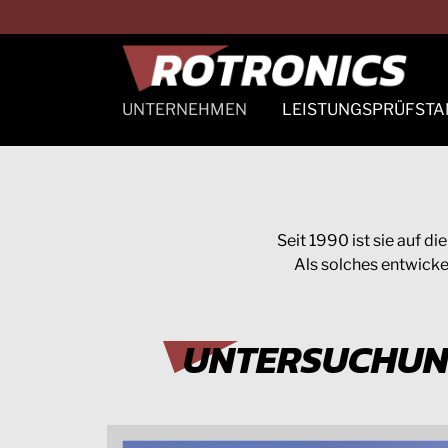
Skip
to
content
UNTERNEHMEN
LEISTUNGSPRÜFST
Präsentation
Leistungsprüfstand
Historisch
Easyscan
Autoscan
Seit 1990 ist sie auf 
Titan
Als solches entwicke
UNTERSUCHUN