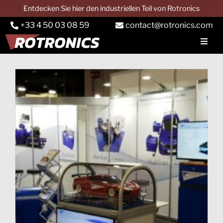
Skip
Entdecken Sie hier den industriellen Teil von Rotronics
to
+33 4 50 03 08 59
contact@rotronics.com
content
Toggl
Navig
UNTERNEHMEN
LEISTUNGSPRÜFSTAND
Lkw-Prüfstände
Traktorprüfstand
Dienstleistungen
Anwendungen
Kontakt