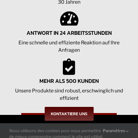
30 Jahren
ANTWORT IN 24 ARBEITSSTUNDEN
Eine schnelle und effiziente Reaktion auf Ihre
Anfragen
MEHR ALS 500 KUNDEN
Unsere Produkte sind robust, erschwinglich und
effizient
KONTAKTIERE UNS
Nous utilisons des cookies pour nous permettre
Paramètres
Folgen Sie uns in unseren Netzwerken:
de mieux comprendre comment le site est utilisé