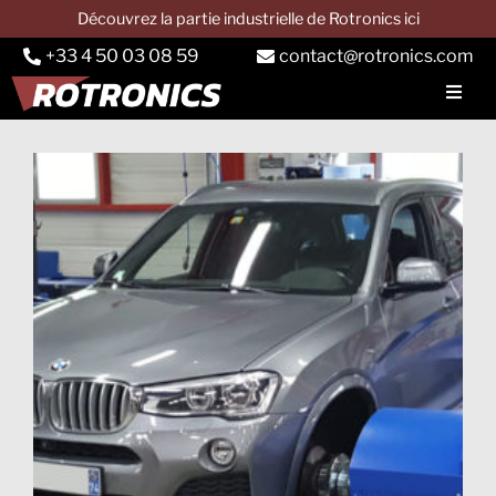
Passer
Découvrez la partie industrielle de Rotronics ici
au
+33 4 50 03 08 59
contact@rotronics.com
contenu
Toggl
Navig
SOCIETE
Voir
BANC AUTO
l'image
agrandie
Banc camion
Banc tracteur
Services
Applications
CONTACT & DEVIS