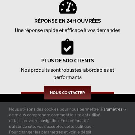
RÉPONSE EN 24H OUVRÉES
Une réponse rapide et efficace à vos demandes
PLUS DE 500 CLIENTS
Nos produits sont robustes, abordables et
performants
NOUS CONTACTER
Nous utilisons des cookies pour nous permettre
Paramètres
Suivez-nous sur nos réseaux : actualités
de mieux comprendre comment le site est utilisé
et tendances
et faciliter votre navigation. En continuant à
utiliser ce site, vous acceptez cette politique.
Pour changer les paramètres et voir le détail